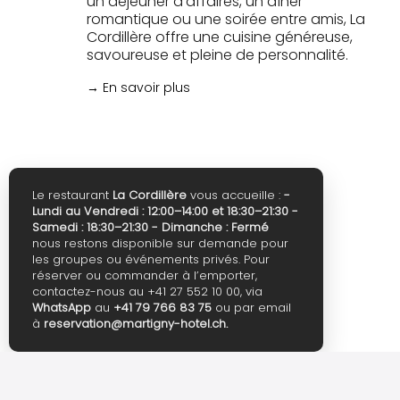
un déjeuner d'affaires, un dîner
romantique ou une soirée entre amis, La
Cordillère offre une cuisine généreuse,
savoureuse et pleine de personnalité.
→ En savoir plus
Le restaurant
La Cordillère
vous accueille :
-
Lundi au Vendredi : 12:00–14:00 et 18:30–21:30
-
Samedi : 18:30–21:30
- Dimanche : Fermé
nous restons disponible sur demande pour
les groupes ou événements privés.
Pour
réserver ou commander à l’emporter,
contactez-nous au +41 27 552 10 00, via
WhatsApp
au
+41 79 766 83 75
ou par email
à
reservation@martigny-hotel.ch.