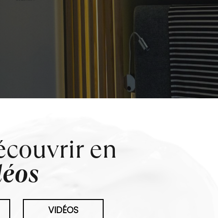
écouvrir en
déos
VIDÉOS