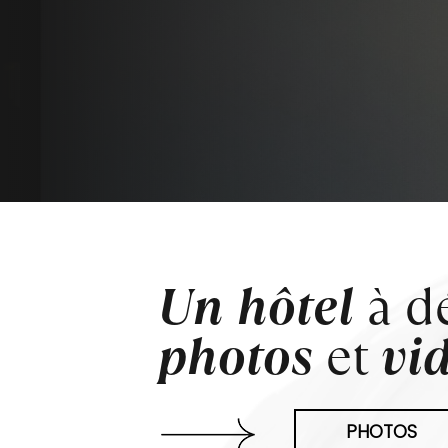
Un hôtel
à d
photos
et
vi
PHOTOS