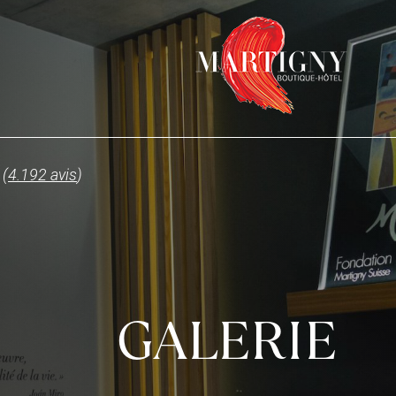
 (
4.192 avis
)
GALERIE