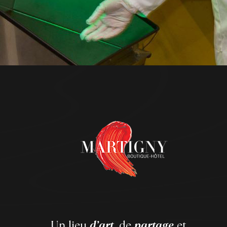
Un lieu
d’art
, de
partage
et