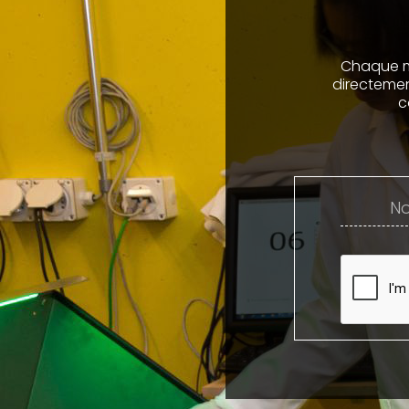
Chaque mo
directemen
c