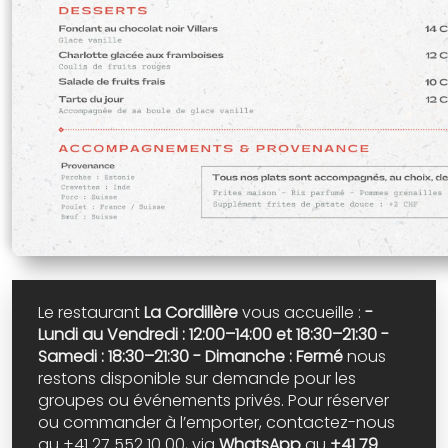
Le restaurant
La Cordillère
vous accueille :
-
Lundi au Vendredi : 12:00–14:00 et 18:30–21:30
-
Samedi : 18:30–21:30
- Dimanche : Fermé
nous
restons disponible sur demande pour les
groupes ou événements privés.
Pour réserver
ou commander à l’emporter, contactez-nous
au +41 27 552 10 00, via
WhatsApp
au
+41 79