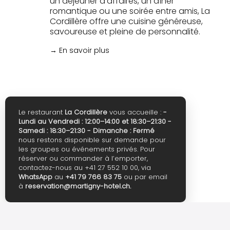
un déjeuner d'affaires, un dîner
romantique ou une soirée entre amis, La
Cordillère offre une cuisine généreuse,
savoureuse et pleine de personnalité.
→ En savoir plus
Le restaurant
La Cordillère
vous accueille :
-
Lundi au Vendredi : 12:00–14:00 et 18:30–21:30
-
Samedi : 18:30–21:30
- Dimanche : Fermé
nous restons disponible sur demande pour
les groupes ou événements privés.
Pour
réserver ou commander à l’emporter,
contactez-nous au +41 27 552 10 00, via
WhatsApp
au
+41 79 766 83 75
ou par email
à
reservation@martigny-hotel.ch.